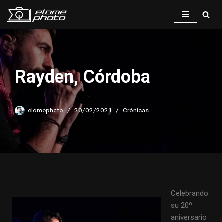
Saltar
al
contenido
Rayden, Córdoba
elomephoto
20/02/2021
Crónicas
Celebrando
su 20º
aniversario