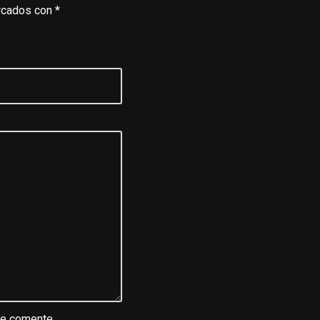
rcados con
*
ue comente.