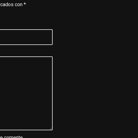
rcados con
*
ue comente.