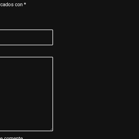
rcados con
*
ue comente.