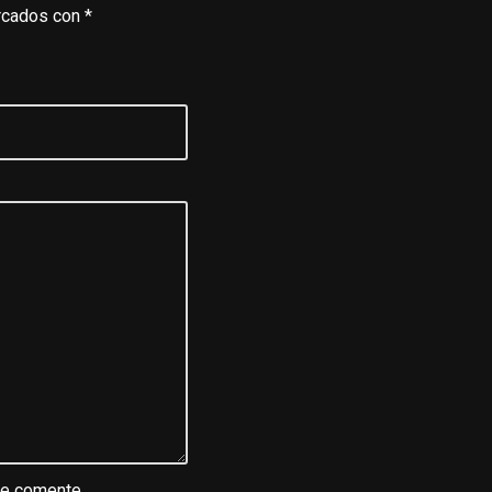
rcados con
*
ue comente.