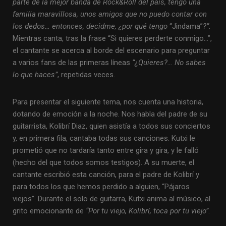
parte de la mejor banda de Rock&Roll del país, tengo una
familia maravillosa, unos amigos que no puedo contar con
los dedos… entonces, decidme, ¿por qué tengo
“Jindama”
?”
.
Mientras canta, tras la frase “Si quieres perderte conmigo…”,
el cantante se acerca al borde del escenario para preguntar
a varios fans de las primeras líneas
“¿Quieres?… No sabes
lo que haces”
, repetidas veces.
Para presentar el siguiente tema, nos cuenta una historia,
dotando de emoción a la noche. Nos habla del padre de su
guitarrista, Kolibrí Diaz, quien asistía a todos sus conciertos
y, en primera fila, cantaba todas sus canciones. Kutxi le
prometió que no tardaría tanto entre gira y gira, y le falló
(hecho del que todos somos testigos). A su muerte, el
cantante escribió esta canción, para el padre de Kolibrí y
para todos los que hemos perdido a alguien, “Pájaros
viejos”. Durante el solo de guitarra, Kutxi anima al músico, al
grito emocionante de
“Por tu viejo, Kolibrí, toca por tu viejo”
.