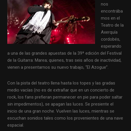
nos
encontrába
mos en el
Teatro de la
Axerquía
cordobés,
esperando
a una de las grandes apuestas de la 39ª edición del Festival
de la Guitarra: Marea; quienes, tras seis años de inactividad,
vienen a presentarnos su nuevo trabajo, “El Azogue”.
Con la pista del teatro llena hasta los topes y las gradas
medio vacías (no es de extrañar que en un concierto de
rock, los fans prefieran permanecer en pie para poder saltar
sin impedimentos), se apagan las luces. Se presiente el
inicio de una gran noche. Vuelven las luces, mientras se
escuchan sonidos tales como los provenientes de una nave
espacial.