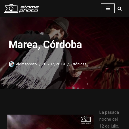
Saltar
al
contenido
Marea, Córdoba
elomephoto
13/07/2019
Crónicas
La pasada
noche del
12 de julio,