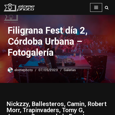
Saltar
al
contenido
Filigrana Fest día 2,
Córdoba Urbana –
Fotogalería
elomephoto
07/05/2023
Galerías
Nickzzy, Ballesteros, Camin, Robert
Morr, Trapinvaders, Tomy G,