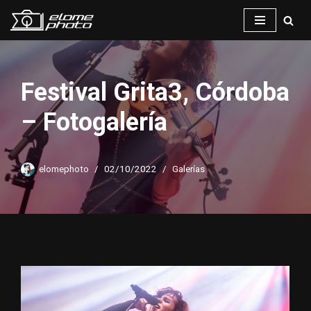
Saltar
al
contenido
Festival Grita3, Córdoba
– Fotogalería
elomephoto
02/10/2022
Galerías