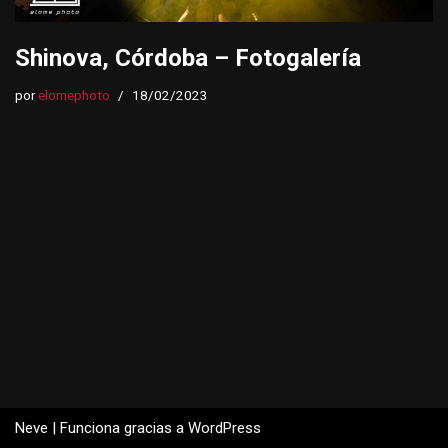
Shinova, Córdoba – Fotogalería
por
elomephoto
18/02/2023
Neve
| Funciona gracias a
WordPress