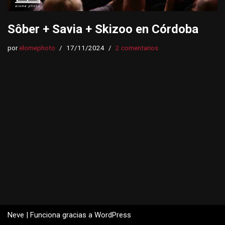
Sôber + Savia + Skizoo en Córdoba
por
elomephoto
17/11/2024
2 comentarios
Neve
| Funciona gracias a
WordPress