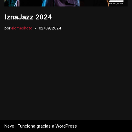
IznaJazz 2024
por
elomephoto
02/09/2024
Neve
| Funciona gracias a
WordPress